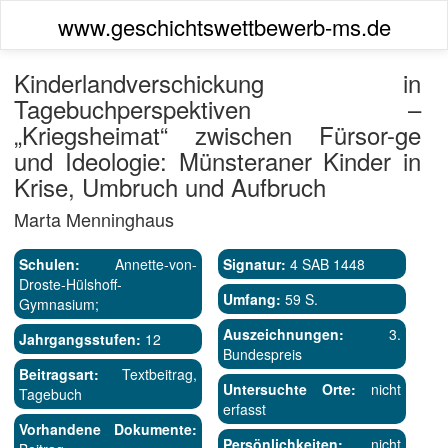
www.geschichtswettbewerb-ms.de
Kinderlandverschickung in
Tagebuchperspektiven –
„Kriegsheimat“ zwischen Fürsor-ge
und Ideologie: Münsteraner Kinder in
Krise, Umbruch und Aufbruch
Marta Menninghaus
Schulen:
Annette-von-
Signatur:
4 SAB 1448
Droste-Hülshoff-
Umfang:
59 S.
Gymnasium;
Auszeichnungen:
3.
Jahrgangsstufen:
12
Bundespreis
Beitragsart:
Textbeitrag,
Untersuchte Orte:
nicht
Tagebuch
erfasst
Vorhandene Dokumente:
Persönlichkeiten:
nicht