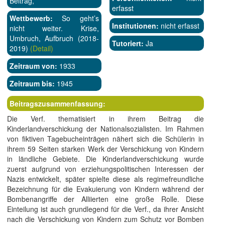
Beitrag,
erfasst
Wettbewerb:
So geht’s
Institutionen:
nicht erfasst
nicht weiter. Krise,
Umbruch, Aufbruch (2018-
Tutoriert:
Ja
2019)
(Detail)
Zeitraum von:
1933
Zeitraum bis:
1945
Beitragszusammenfassung:
Die Verf. thematisiert in ihrem Beitrag die
Kinderlandverschickung der Nationalsozialisten. Im Rahmen
von fiktiven Tagebucheinträgen nähert sich die Schülerin in
ihrem 59 Seiten starken Werk der Verschickung von Kindern
in ländliche Gebiete. Die Kinderlandverschickung wurde
zuerst aufgrund von erziehungspolitischen Interessen der
Nazis entwickelt, später spielte diese als regimefreundliche
Bezeichnung für die Evakuierung von Kindern während der
Bombenangriffe der Alliierten eine große Rolle. Diese
Einteilung ist auch grundlegend für die Verf., da ihrer Ansicht
nach die Verschickung von Kindern zum Schutz vor Bomben