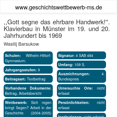
www.geschichtswettbewerb-ms.de
,,Gott segne das ehrbare Handwerk!''.
Klavierbau in Münster im 19. und 20.
Jahrhundert bis 1969
Wasilij Barsukow
Schulen:
Wilhelm-Hittorf-
Signatur:
4 SAB 484
Gymnasium;
Umfang:
109 S.
Jahrgangsstufen:
9
Auszeichnungen:
4.
Beitragsart:
Textbeitrag
Bundespreis
Vorhandene Dokumente:
Untersuchte Orte:
nicht
Beitrag, Arbeitsbericht
erfasst
Wettbewerb:
Sich regen
Persönlichkeiten:
nicht
bringt Segen? Arbeit in der
erfasst
Geschichte (2004-2005)
Institutionen:
nicht erfasst