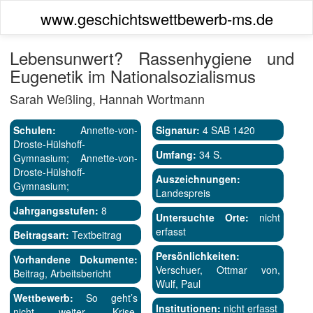
www.geschichtswettbewerb-ms.de
Lebensunwert? Rassenhygiene und
Eugenetik im Nationalsozialismus
Sarah Weßling, Hannah Wortmann
Schulen:
Annette-von-
Signatur:
4 SAB 1420
Droste-Hülshoff-
Umfang:
34 S.
Gymnasium; Annette-von-
Droste-Hülshoff-
Auszeichnungen:
Gymnasium;
Landespreis
Jahrgangsstufen:
8
Untersuchte Orte:
nicht
erfasst
Beitragsart:
Textbeitrag
Persönlichkeiten:
Vorhandene Dokumente:
Verschuer, Ottmar von,
Beitrag, Arbeitsbericht
Wulf, Paul
Wettbewerb:
So geht’s
Institutionen:
nicht erfasst
nicht weiter. Krise,