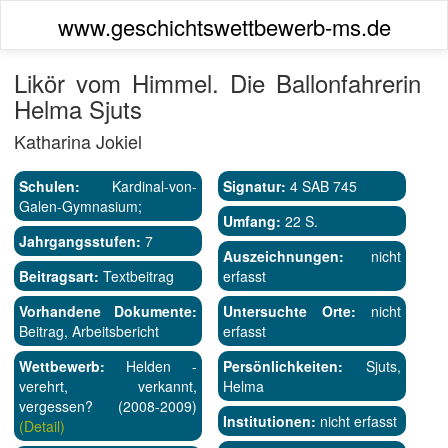
www.geschichtswettbewerb-ms.de
Likör vom Himmel. Die Ballonfahrerin
Helma Sjuts
Katharina Jokiel
Schulen:
Kardinal-von-
Signatur:
4 SAB 745
Galen-Gymnasium;
Umfang:
22 S.
Jahrgangsstufen:
7
Auszeichnungen:
nicht
Beitragsart:
Textbeitrag
erfasst
Vorhandene Dokumente:
Untersuchte Orte:
nicht
Beitrag, Arbeitsbericht
erfasst
Wettbewerb:
Helden -
Persönlichkeiten:
Sjuts,
verehrt, verkannt,
Helma
vergessen? (2008-2009)
Institutionen:
nicht erfasst
(Detail)