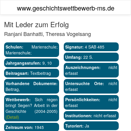
www.geschichtswettbewerb-ms.de
Mit Leder zum Erfolg
Ranjani Banhatti, Theresa Vogelsang
Schulen:
Marienschule;
Signatur:
4 SAB 485
Marienschule;
Umfang:
22 S.
Jahrgangsstufen:
9, 10
Auszeichnungen:
nicht
Beitragsart:
Textbeitrag
erfasst
Vorhandene Dokumente:
Untersuchte Orte:
nicht
Beitrag,
erfasst
Wettbewerb:
Sich regen
Persönlichkeiten:
nicht
bringt Segen? Arbeit in der
erfasst
Geschichte (2004-2005)
Institutionen:
nicht erfasst
(Detail)
Tutoriert:
Ja
Zeitraum von:
1945