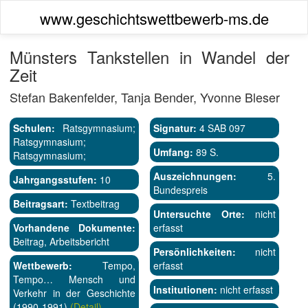
www.geschichtswettbewerb-ms.de
Münsters Tankstellen in Wandel der
Zeit
Stefan Bakenfelder, Tanja Bender, Yvonne Bleser
Schulen:
Ratsgymnasium;
Signatur:
4 SAB 097
Ratsgymnasium;
Umfang:
89 S.
Ratsgymnasium;
Auszeichnungen:
5.
Jahrgangsstufen:
10
Bundespreis
Beitragsart:
Textbeitrag
Untersuchte Orte:
nicht
Vorhandene Dokumente:
erfasst
Beitrag, Arbeitsbericht
Persönlichkeiten:
nicht
Wettbewerb:
Tempo,
erfasst
Tempo… Mensch und
Institutionen:
nicht erfasst
Verkehr in der Geschichte
(1990-1991)
(Detail)