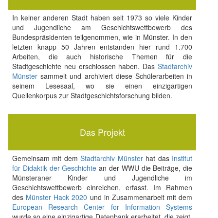
In keiner anderen Stadt haben seit 1973 so viele Kinder
und Jugendliche am Geschichtswettbewerb des
Bundespräsidenten teilgenommen, wie in Münster. In den
letzten knapp 50 Jahren entstanden hier rund 1.700
Arbeiten, die auch historische Themen für die
Stadtgeschichte neu erschlossen haben. Das
Stadtarchiv
Münster
sammelt und archiviert diese Schülerarbeiten in
seinem Lesesaal, wo sie einen einzigartigen
Quellenkorpus zur Stadtgeschichtsforschung bilden.
Das Projekt
Gemeinsam mit dem
Stadtarchiv Münster
hat das
Institut
für Didaktik der Geschichte
an der WWU die Beiträge, die
Münsteraner Kinder und Jugendliche im
Geschichtswettbewerb einreichen, erfasst. Im Rahmen
des
Münster Hack 2020
und in Zusammenarbeit mit dem
European Research Center for Information Systems
wurde so eine einzigartige Datenbank erarbeitet, die zeigt,