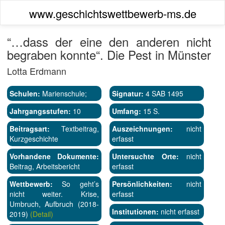
www.geschichtswettbewerb-ms.de
“…dass der eine den anderen nicht
begraben konnte“. Die Pest in Münster
Lotta Erdmann
Schulen:
Marienschule;
Signatur:
4 SAB 1495
Jahrgangsstufen:
10
Umfang:
15 S.
Beitragsart:
Textbeitrag,
Auszeichnungen:
nicht
Kurzgeschichte
erfasst
Vorhandene Dokumente:
Untersuchte Orte:
nicht
Beitrag, Arbeitsbericht
erfasst
Wettbewerb:
So geht’s
Persönlichkeiten:
nicht
nicht weiter. Krise,
erfasst
Umbruch, Aufbruch (2018-
Institutionen:
nicht erfasst
2019)
(Detail)