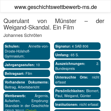
www.geschichtswettbewerb-ms.de
Querulant von Münster – der
Weigand-Skandal. Ein Film
Johannes Schröten
Schulen:
Annette-von-
Signatur:
4 SAB 806
Droste-Hülshoff-
Umfang:
65 S.
Gymnasium;
Auszeichnungen:
2.
Jahrgangsstufen:
10
Bundespreis
Beitragsart:
Film
Untersuchte Orte:
nicht
Vorhandene Dokumente:
erfasst
Beitrag, Arbeitsbericht
Persönlichkeiten:
Blomert,
Wettbewerb:
Ärgernis,
Paul, Weigand, Günter
Aufsehen, Empörung:
Institutionen:
nicht erfasst
Skandale in der Geschichte
(2010-2011)
(Detail)