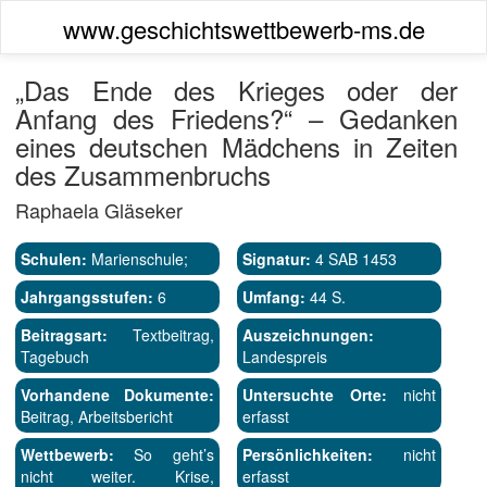
www.geschichtswettbewerb-ms.de
„Das Ende des Krieges oder der
Anfang des Friedens?“ – Gedanken
eines deutschen Mädchens in Zeiten
des Zusammenbruchs
Raphaela Gläseker
Schulen:
Marienschule;
Signatur:
4 SAB 1453
Jahrgangsstufen:
6
Umfang:
44 S.
Beitragsart:
Textbeitrag,
Auszeichnungen:
Tagebuch
Landespreis
Vorhandene Dokumente:
Untersuchte Orte:
nicht
Beitrag, Arbeitsbericht
erfasst
Wettbewerb:
So geht’s
Persönlichkeiten:
nicht
nicht weiter. Krise,
erfasst