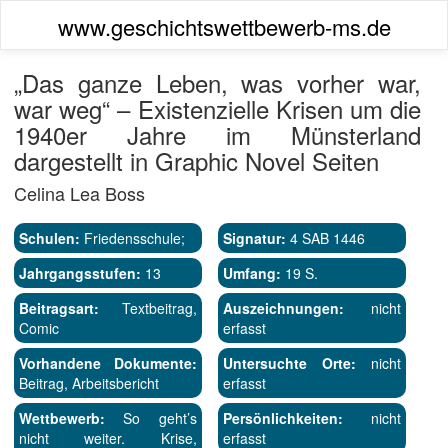
www.geschichtswettbewerb-ms.de
„Das ganze Leben, was vorher war,
war weg“ – Existenzielle Krisen um die
1940er Jahre im Münsterland
dargestellt in Graphic Novel Seiten
Celina Lea Boss
Schulen:
Friedensschule;
Signatur:
4 SAB 1446
Jahrgangsstufen:
13
Umfang:
19 S.
Beitragsart:
Textbeitrag,
Auszeichnungen:
nicht
Comic
erfasst
Vorhandene Dokumente:
Untersuchte Orte:
nicht
Beitrag, Arbeitsbericht
erfasst
Wettbewerb:
So geht’s
Persönlichkeiten:
nicht
nicht weiter. Krise,
erfasst