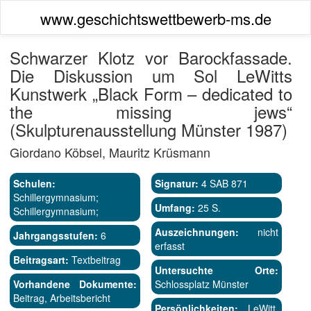
www.geschichtswettbewerb-ms.de
Schwarzer Klotz vor Barockfassade.
Die Diskussion um Sol LeWitts
Kunstwerk „Black Form – dedicated to
the missing jews“
(Skulpturenausstellung Münster 1987)
Giordano Köbsel, Mauritz Krüsmann
Schulen:
Signatur:
4 SAB 871
Schillergymnasium;
Umfang:
25 S.
Schillergymnasium;
Auszeichnungen:
nicht
Jahrgangsstufen:
6
erfasst
Beitragsart:
Textbeitrag
Untersuchte Orte:
Vorhandene Dokumente:
Schlossplatz Münster
Beitrag, Arbeitsbericht
Persönlichkeiten:
LeWitt,