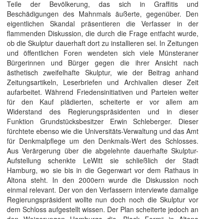
Teile der Bevölkerung, das sich in Graffitis und
Beschädigungen des Mahnmals äußerte, gegenüber. Den
eigentlichen Skandal präsentieren die Verfasser in der
flammenden Diskussion, die durch die Frage entfacht wurde,
ob die Skulptur dauerhaft dort zu installieren sei. In Zeitungen
und öffentlichen Foren wendeten sich viele Münsteraner
Bürgerinnen und Bürger gegen die ihrer Ansicht nach
ästhetisch zweifelhafte Skulptur, wie der Beitrag anhand
Zeitungsartikeln, Leserbriefen und Archivalien dieser Zeit
aufarbeitet. Während Friedensinitiativen und Parteien weiter
für den Kauf plädierten, scheiterte er vor allem am
Widerstand des Regierungspräsidenten und in dieser
Funktion Grundstücksbesitzer Erwin Schleberger. Dieser
fürchtete ebenso wie die Universitäts-Verwaltung und das Amt
für Denkmalpflege um den Denkmals-Wert des Schlosses.
Aus Verärgerung über die abgelehnte dauerhafte Skulptur-
Aufstellung schenkte LeWitt sie schließlich der Stadt
Hamburg, wo sie bis in die Gegenwart vor dem Rathaus in
Altona steht. In den 2000ern wurde die Diskussion noch
einmal relevant. Der von den Verfassern interviewte damalige
Regierungspräsident wollte nun doch noch die Skulptur vor
dem Schloss aufgestellt wissen. Der Plan scheiterte jedoch an