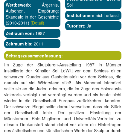
Wettbewerb:
Ärgernis,
Sol
Aufsehen, Empörung:
Institutionen:
nicht erfasst
Skandale in der Geschichte
(2010-2011)
(Detail)
Tutoriert:
Ja
Zeitraum von:
1987
Zeitraum bis:
2011
Beitragszusammenfassung:
Im Zuge der Skulpturen-Ausstellung 1987 in Münster
installierte der Künstler Sol LeWitt vor dem Schloss einen
schwarzen Quader aus Gasbetonstein vor dem Schloss, die
damals auf viel Widerstand stieß. Als Mahnmal intendiert
sollte sie an die Juden erinnern, die im Zuge des Holocausts
vielerorts verfolgt und verdrängt wurden und bis heute nicht
wieder in die Gesellschaft Europas zurückkehren konnten.
Der schwarze Riegel sollte darauf verweisen, dass ein Stück
der Gesellschaft fehle. Der positiven Einstellung der
Münsteraner Rats-Mitglieder und Universitäts-Vertreter zu
diesem Denkanstoß stand dabei vor allem ein Hinterfragen
des ästhetischen und künstlerischen Werts der Skulptur durch