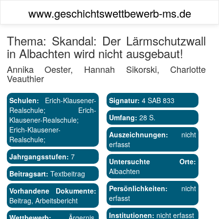
www.geschichtswettbewerb-ms.de
Thema: Skandal: Der Lärmschutzwall
in Albachten wird nicht ausgebaut!
Annika Oester, Hannah Sikorski, Charlotte
Veauthier
Schulen:
Erich-Klausener-
Signatur:
4 SAB 833
Realschule; Erich-
Umfang:
28 S.
Klausener-Realschule;
Erich-Klausener-
Auszeichnungen:
nicht
Realschule;
erfasst
Jahrgangsstufen:
7
Untersuchte Orte:
Albachten
Beitragsart:
Textbeitrag
Persönlichkeiten:
nicht
Vorhandene Dokumente:
erfasst
Beitrag, Arbeitsbericht
Institutionen:
nicht erfasst
Wettbewerb:
Ärgernis,