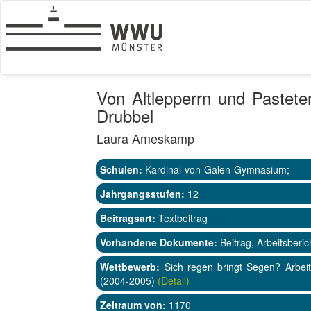
Von Altlepperrn und Pastet
Drubbel
Laura Ameskamp
Schulen:
Kardinal-von-Galen-Gymnasium;
Jahrgangsstufen:
12
Beitragsart:
Textbeitrag
Vorhandene Dokumente:
Beitrag, Arbeitsberic
Wettbewerb:
Sich regen bringt Segen? Arbeit
(2004-2005)
(Detail)
Zeitraum von:
1170