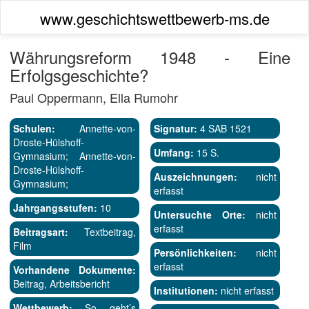
www.geschichtswettbewerb-ms.de
Währungsreform 1948 - Eine
Erfolgsgeschichte?
Paul Oppermann, Ella Rumohr
Schulen:
Annette-von-
Signatur:
4 SAB 1521
Droste-Hülshoff-
Umfang:
15 S.
Gymnasium; Annette-von-
Droste-Hülshoff-
Auszeichnungen:
nicht
Gymnasium;
erfasst
Jahrgangsstufen:
10
Untersuchte Orte:
nicht
erfasst
Beitragsart:
Textbeitrag,
Film
Persönlichkeiten:
nicht
erfasst
Vorhandene Dokumente:
Beitrag, Arbeitsbericht
Institutionen:
nicht erfasst
Wettbewerb:
So geht’s