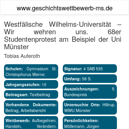
www.geschichtswettbewerb-ms.de
Westfälische Wilhelms-Universität –
Wir wehren uns. 68er
Studentenprotest am Beispiel der Uni
Münster
Tobias Auferoth
Schulen:
Gymnasium St.
Signatur:
4 SAB 535
Christophorus Werne;
Umfang:
58 S.
Jahrgangsstufen:
10
Auszeichnungen:
5.
Beitragsart:
Textbeitrag
Bundespreis
Vorhandene Dokumente:
Untersuchte Orte:
Hiltrup,
Beitrag, Arbeitsbericht
WWU Münster
Wettbewerb:
Aufbegehren,
Persönlichkeiten:
Handeln, Verändern.
Möllemann, Jürgen