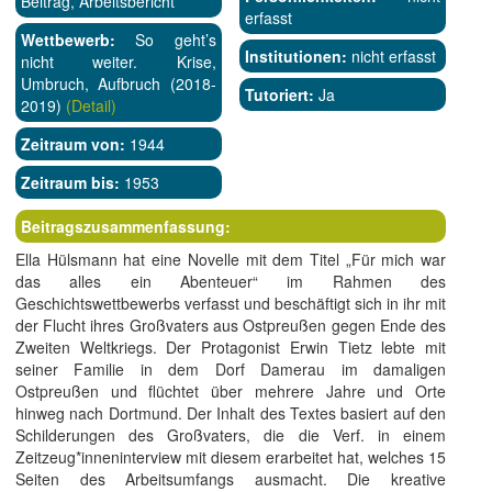
Beitrag, Arbeitsbericht
erfasst
Wettbewerb:
So geht’s
Institutionen:
nicht erfasst
nicht weiter. Krise,
Umbruch, Aufbruch (2018-
Tutoriert:
Ja
2019)
(Detail)
Zeitraum von:
1944
Zeitraum bis:
1953
Beitragszusammenfassung:
Ella Hülsmann hat eine Novelle mit dem Titel „Für mich war
das alles ein Abenteuer“ im Rahmen des
Geschichtswettbewerbs verfasst und beschäftigt sich in ihr mit
der Flucht ihres Großvaters aus Ostpreußen gegen Ende des
Zweiten Weltkriegs. Der Protagonist Erwin Tietz lebte mit
seiner Familie in dem Dorf Damerau im damaligen
Ostpreußen und flüchtet über mehrere Jahre und Orte
hinweg nach Dortmund. Der Inhalt des Textes basiert auf den
Schilderungen des Großvaters, die die Verf. in einem
Zeitzeug*inneninterview mit diesem erarbeitet hat, welches 15
Seiten des Arbeitsumfangs ausmacht. Die kreative