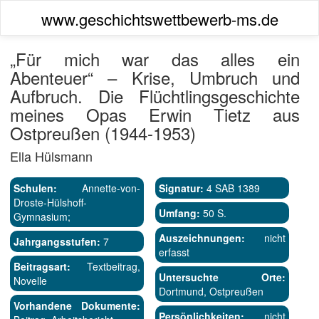
www.geschichtswettbewerb-ms.de
„Für mich war das alles ein
Abenteuer“ – Krise, Umbruch und
Aufbruch. Die Flüchtlingsgeschichte
meines Opas Erwin Tietz aus
Ostpreußen (1944-1953)
Ella Hülsmann
Schulen:
Annette-von-
Signatur:
4 SAB 1389
Droste-Hülshoff-
Umfang:
50 S.
Gymnasium;
Auszeichnungen:
nicht
Jahrgangsstufen:
7
erfasst
Beitragsart:
Textbeitrag,
Untersuchte Orte:
Novelle
Dortmund, Ostpreußen
Vorhandene Dokumente:
Persönlichkeiten:
nicht