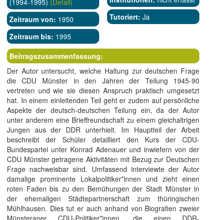
(1994-1995)
(Detail)
Tutoriert:
Ja
Zeitraum von:
1950
Zeitraum bis:
1995
Beitragszusammenfassung:
Der Autor untersucht, welche Haltung zur deutschen Frage
die CDU Münster in den Jahren der Teilung 1945-90
vertreten und wie sie diesen Anspruch praktisch umgesetzt
hat. In einem einleitenden Teil geht er zudem auf persönliche
Aspekte der deutsch-deutschen Teilung ein, da der Autor
unter anderem eine Brieffreundschaft zu einem gleichaltrigen
Jungen aus der DDR unterhielt. Im Hauptteil der Arbeit
beschreibt der Schüler detailliert den Kurs der CDU-
Bundespartei unter Konrad Adenauer und inwiefern von der
CDU Münster getragene Aktivitäten mit Bezug zur Deutschen
Frage nachweisbar sind. Umfassend interviewte der Autor
damalige prominente Lokalpolitiker*innen und zieht einen
roten Faden bis zu den Bemühungen der Stadt Münster in
der ehemaligen Städtepartnerschaft zum thüringischen
Mühlhausen. Dies tut er auch anhand von Biografien zweier
Münsteraner CDU-Politiker*innen, die einen DDR-