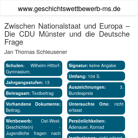
www.geschichtswettbewerb-ms.de
Zwischen Nationalstaat und Europa –
Die CDU Münster und die Deutsche
Frage
Jan Thomas Schleusener
Schulen:
Wilhelm-Hittorf-
Signatur:
keine Angabe
Gymnasium;
Umfang:
104 S.
Jahrgangsstufen:
13
Auszeichnungen:
3.
Beitragsart:
Textbeitrag
Bundespreis
Vorhandene Dokumente:
Untersuchte Orte:
nicht
Beitrag,
erfasst
Wettbewerb:
Ost-West-
Persönlichkeiten:
Geschichte(n) -
Adenauer, Konrad
Jugendliche fragen nach
Institutionen:
nicht erfasst