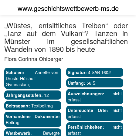
www.geschichtswettbewerb-ms.de
„Wüstes, entsittliches Treiben“ oder
„Tanz auf dem Vulkan“? Tanzen in
Münster im gesellschaftlichen
Wandeln von 1890 bis heute
Flora Corinna Ohlberger
Schulen:
Annette-von-
Signatur:
4 SAB 1602
Droste-Hülshoff-
Umfang:
56 S.
Gymnasium;
Auszeichnungen:
nicht
Jahrgangsstufen:
12
erfasst
Beitragsart:
Textbeitrag
Untersuchte Orte:
nicht
Vorhandene Dokumente:
erfasst
Beitrag,
Persönlichkeiten:
nicht
Wettbewerb:
Bewegte
erfasst