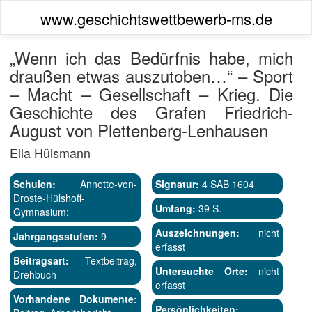
www.geschichtswettbewerb-ms.de
„Wenn ich das Bedürfnis habe, mich
draußen etwas auszutoben…“ – Sport
– Macht – Gesellschaft – Krieg. Die
Geschichte des Grafen Friedrich-
August von Plettenberg-Lenhausen
Ella Hülsmann
Schulen:
Annette-von-
Signatur:
4 SAB 1604
Droste-Hülshoff-
Umfang:
39 S.
Gymnasium;
Auszeichnungen:
nicht
Jahrgangsstufen:
9
erfasst
Beitragsart:
Textbeitrag,
Untersuchte Orte:
nicht
Drehbuch
erfasst
Vorhandene Dokumente:
Persönlichkeiten: