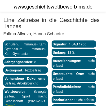
www.geschichtswettbewerb-ms.de
Eine Zeitreise in die Geschichte des
Tanzes
Fatima Aliyeva, Hanna Schaefer
Schulen:
Immanuel-Kant-
Signatur:
4 SAB 1700
Gymnasium; Immanuel-
Umfang:
13 S.
Kant-Gymnasium;
Auszeichnungen:
nicht
Jahrgangsstufen:
8
erfasst
Beitragsart:
Textbeitrag
Untersuchte Orte:
nicht
Vorhandene Dokumente:
erfasst
Beitrag, Arbeitsbericht
Persönlichkeiten:
nicht
Wettbewerb:
Bewegte
erfasst
Zeiten. Sport macht
Institutionen:
nicht erfasst
Gesellschaft (2020-2021)
(Detail)