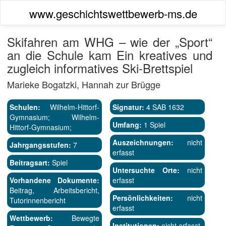
www.geschichtswettbewerb-ms.de
Skifahren am WHG – wie der „Sport“
an die Schule kam Ein kreatives und
zugleich informatives Ski-Brettspiel
Marieke Bogatzki, Hannah zur Brügge
Schulen:
Wilhelm-Hittorf-
Signatur:
4 SAB 1632
Gymnasium; Wilhelm-
Umfang:
1 Spiel
Hittorf-Gymnasium;
Auszeichnungen:
nicht
Jahrgangsstufen:
7
erfasst
Beitragsart:
Spiel
Untersuchte Orte:
nicht
Vorhandene Dokumente:
erfasst
Beitrag, Arbeitsbericht,
Persönlichkeiten:
nicht
Tutorinnenbericht
erfasst
Wettbewerb:
Bewegte
Institutionen:
nicht erfasst