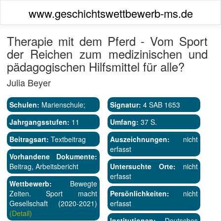
www.geschichtswettbewerb-ms.de
Therapie mit dem Pferd - Vom Sport
der Reichen zum medizinischen und
pädagogischen Hilfsmittel für alle?
Julia Beyer
Schulen:
Marienschule;
Signatur:
4 SAB 1653
Jahrgangsstufen:
11
Umfang:
37 S.
Beitragsart:
Textbeitrag
Auszeichnungen:
nicht
erfasst
Vorhandene Dokumente:
Beitrag, Arbeitsbericht
Untersuchte Orte:
nicht
erfasst
Wettbewerb:
Bewegte
Zeiten. Sport macht
Persönlichkeiten:
nicht
Gesellschaft (2020-2021)
erfasst
(Detail)
Institutionen:
Deutsches