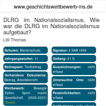
www.geschichtswettbewerb-ms.de
DLRG im Nationalsozialismus. Wie
war die DLRG im Nationalsozialismus
aufgebaut?
Lilli Thomas
Schulen:
Marienschule;
Signatur:
4 SAB 1659
Jahrgangsstufen:
11
Umfang:
21 S.
Beitragsart:
Textbeitrag
Auszeichnungen:
nicht
erfasst
Vorhandene Dokumente:
Beitrag, Arbeitsbericht
Untersuchte Orte:
nicht
erfasst
Wettbewerb:
Bewegte
Zeiten. Sport macht
Persönlichkeiten:
nicht
Gesellschaft (2020-2021)
erfasst
(Detail)
Institutionen:
nicht erfasst