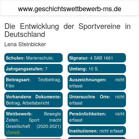
www.geschichtswettbewerb-ms.de
Die Entwicklung der Sportvereine in
Deutschland
Lena Steinbicker
Schulen:
Marienschule;
Signatur:
4 SAB 1661
Jahrgangsstufen:
7
Umfang:
10 S.
Beitragsart:
Textbeitrag,
Auszeichnungen:
nicht
Film
erfasst
Vorhandene Dokumente:
Untersuchte Orte:
nicht
Beitrag, Arbeitsbericht
erfasst
Wettbewerb:
Bewegte
Persönlichkeiten:
nicht
Zeiten. Sport macht
erfasst
Gesellschaft (2020-2021)
Institutionen:
nicht erfasst
(Detail)