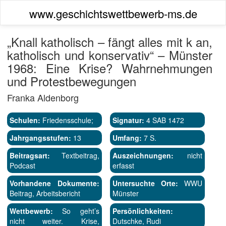
www.geschichtswettbewerb-ms.de
„Knall katholisch – fängt alles mit k an,
katholisch und konservativ“ – Münster
1968: Eine Krise? Wahrnehmungen
und Protestbewegungen
Franka Aldenborg
Schulen:
Friedensschule;
Signatur:
4 SAB 1472
Jahrgangsstufen:
13
Umfang:
7 S.
Beitragsart:
Textbeitrag,
Auszeichnungen:
nicht
Podcast
erfasst
Vorhandene Dokumente:
Untersuchte Orte:
WWU
Beitrag, Arbeitsbericht
Münster
Wettbewerb:
So geht’s
Persönlichkeiten:
nicht weiter. Krise,
Dutschke, Rudi