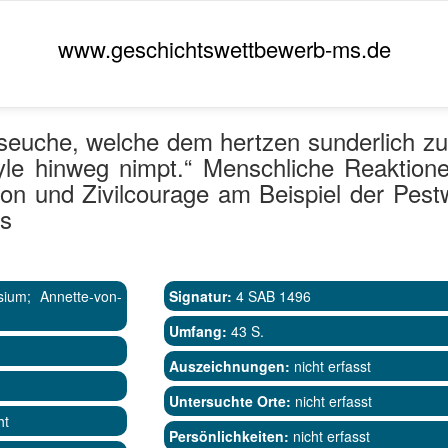
www.geschichtswettbewerb-ms.de
e seuche, welche dem hertzen sunderlich zu
yle hinweg nimpt.“ Menschliche Reaktion
on und Zivilcourage am Beispiel der Pest
ts
sium; Annette-von-
Signatur:
4 SAB 1496
Umfang:
43 S.
Auszeichnungen:
nicht erfasst
Untersuchte Orte:
nicht erfasst
ht
Persönlichkeiten:
nicht erfasst