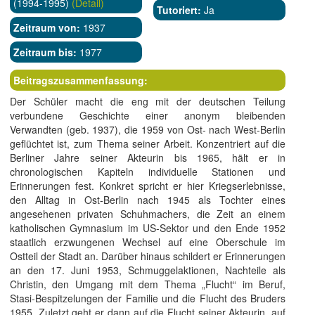
(1994-1995)
(Detail)
Tutoriert:
Ja
Zeitraum von:
1937
Zeitraum bis:
1977
Beitragszusammenfassung:
Der Schüler macht die eng mit der deutschen Teilung
verbundene Geschichte einer anonym bleibenden
Verwandten (geb. 1937), die 1959 von Ost- nach West-Berlin
geflüchtet ist, zum Thema seiner Arbeit. Konzentriert auf die
Berliner Jahre seiner Akteurin bis 1965, hält er in
chronologischen Kapiteln individuelle Stationen und
Erinnerungen fest. Konkret spricht er hier Kriegserlebnisse,
den Alltag in Ost-Berlin nach 1945 als Tochter eines
angesehenen privaten Schuhmachers, die Zeit an einem
katholischen Gymnasium im US-Sektor und den Ende 1952
staatlich erzwungenen Wechsel auf eine Oberschule im
Ostteil der Stadt an. Darüber hinaus schildert er Erinnerungen
an den 17. Juni 1953, Schmuggelaktionen, Nachteile als
Christin, den Umgang mit dem Thema „Flucht“ im Beruf,
Stasi-Bespitzelungen der Familie und die Flucht des Bruders
1955. Zuletzt geht er dann auf die Flucht seiner Akteurin, auf