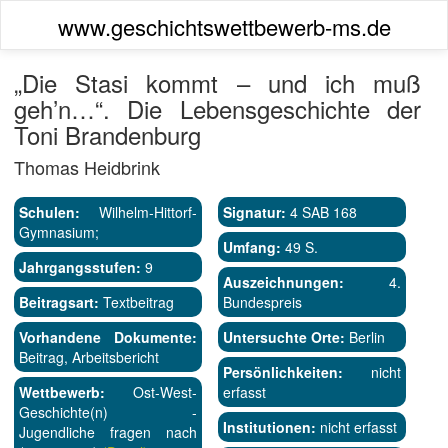
www.geschichtswettbewerb-ms.de
„Die Stasi kommt – und ich muß
geh’n…“. Die Lebensgeschichte der
Toni Brandenburg
Thomas Heidbrink
Schulen:
Wilhelm-Hittorf-
Signatur:
4 SAB 168
Gymnasium;
Umfang:
49 S.
Jahrgangsstufen:
9
Auszeichnungen:
4.
Beitragsart:
Textbeitrag
Bundespreis
Vorhandene Dokumente:
Untersuchte Orte:
Berlin
Beitrag, Arbeitsbericht
Persönlichkeiten:
nicht
Wettbewerb:
Ost-West-
erfasst
Geschichte(n) -
Institutionen:
nicht erfasst
Jugendliche fragen nach