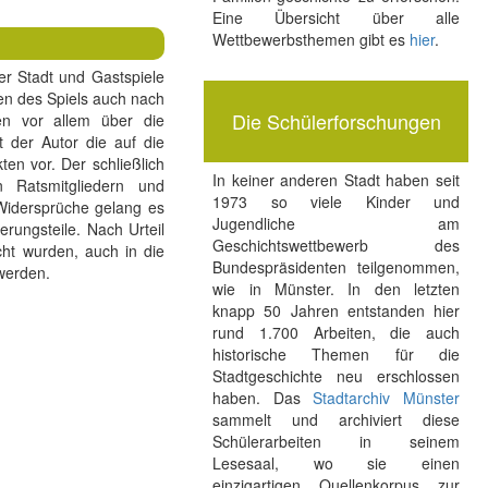
Eine Übersicht über alle
Wettbewerbsthemen gibt es
hier
.
er Stadt und Gastspiele
en des Spiels auch nach
Die Schülerforschungen
en vor allem über die
 der Autor die auf die
en vor. Der schließlich
In keiner anderen Stadt haben seit
n Ratsmitgliedern und
1973 so viele Kinder und
 Widersprüche gelang es
Jugendliche am
rungsteile. Nach Urteil
Geschichtswettbewerb des
cht wurden, auch in die
Bundespräsidenten teilgenommen,
 werden.
wie in Münster. In den letzten
knapp 50 Jahren entstanden hier
rund 1.700 Arbeiten, die auch
historische Themen für die
Stadtgeschichte neu erschlossen
haben. Das
Stadtarchiv Münster
sammelt und archiviert diese
Schülerarbeiten in seinem
Lesesaal, wo sie einen
einzigartigen Quellenkorpus zur