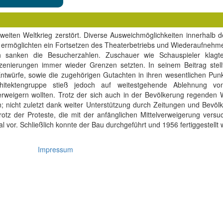
eiten Weltkrieg zerstört. Diverse Ausweichmöglichkeiten innerhalb d
 ermöglichten ein Fortsetzen des Theaterbetriebs und Wiederaufnehm
h sanken die Besucherzahlen. Zuschauer wie Schauspieler klagt
zenierungen immer wieder Grenzen setzten. In seinem Beitrag stellt
twürfe, sowie die zugehörigen Gutachten in ihren wesentlichen Punkt
chitektengruppe stieß jedoch auf weitestgehende Ablehnung vo
erweigern wollten. Trotz der sich auch in der Bevölkerung regenden
 nicht zuletzt dank weiter Unterstützung durch Zeitungen und Bevölke
otz der Proteste, die mit der anfänglichen Mittelverweigerung versu
l vor. Schließlich konnte der Bau durchgeführt und 1956 fertiggestellt
Impressum