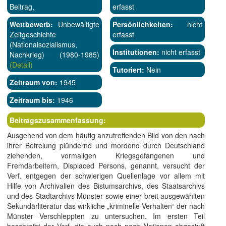
Beitrag,
erfasst
Wettbewerb:
Unbewältigte
Persönlichkeiten:
nicht
Zeitgeschichte
erfasst
(Nationalsozialismus,
Institutionen:
nicht erfasst
Nachkrieg) (1980-1985)
(Detail)
Tutoriert:
Nein
Zeitraum von:
1945
Zeitraum bis:
1946
Beitragszusammenfassung:
Ausgehend von dem häufig anzutreffenden Bild von den nach
ihrer Befreiung plündernd und mordend durch Deutschland
ziehenden, vormaligen Kriegsgefangenen und
Fremdarbeitern, Displaced Persons, genannt, versucht der
Verf. entgegen der schwierigen Quellenlage vor allem mit
Hilfe von Archivalien des Bistumsarchivs, des Staatsarchivs
und des Stadtarchivs Münster sowie einer breit ausgewählten
Sekundärliteratur das wirkliche „kriminelle Verhalten“ der nach
Münster Verschleppten zu untersuchen. Im ersten Teil