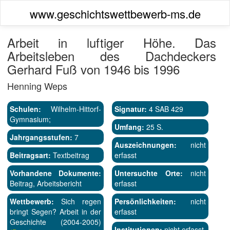
www.geschichtswettbewerb-ms.de
Arbeit in luftiger Höhe. Das
Arbeitsleben des Dachdeckers
Gerhard Fuß von 1946 bis 1996
Henning Weps
Schulen:
Wilhelm-Hittorf-
Signatur:
4 SAB 429
Gymnasium;
Umfang:
25 S.
Jahrgangsstufen:
7
Auszeichnungen:
nicht
Beitragsart:
Textbeitrag
erfasst
Vorhandene Dokumente:
Untersuchte Orte:
nicht
Beitrag, Arbeitsbericht
erfasst
Wettbewerb:
Sich regen
Persönlichkeiten:
nicht
bringt Segen? Arbeit in der
erfasst
Geschichte (2004-2005)
Institutionen:
nicht erfasst