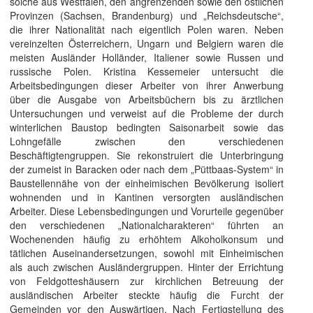
solche aus Westfalen, den angrenzenden sowie den östlichen
Provinzen (Sachsen, Brandenburg) und „Reichsdeutsche“,
die ihrer Nationalität nach eigentlich Polen waren. Neben
vereinzelten Österreichern, Ungarn und Belgiern waren die
meisten Ausländer Holländer, Italiener sowie Russen und
russische Polen. Kristina Kessemeier untersucht die
Arbeitsbedingungen dieser Arbeiter von ihrer Anwerbung
über die Ausgabe von Arbeitsbüchern bis zu ärztlichen
Untersuchungen und verweist auf die Probleme der durch
winterlichen Baustop bedingten Saisonarbeit sowie das
Lohngefälle zwischen den verschiedenen
Beschäftigtengruppen. Sie rekonstruiert die Unterbringung
der zumeist in Baracken oder nach dem „Püttbaas-System“ in
Baustellennähe von der einheimischen Bevölkerung isoliert
wohnenden und in Kantinen versorgten ausländischen
Arbeiter. Diese Lebensbedingungen und Vorurteile gegenüber
den verschiedenen „Nationalcharakteren“ führten an
Wochenenden häufig zu erhöhtem Alkoholkonsum und
tätlichen Auseinandersetzungen, sowohl mit Einheimischen
als auch zwischen Ausländergruppen. Hinter der Errichtung
von Feldgotteshäusern zur kirchlichen Betreuung der
ausländischen Arbeiter steckte häufig die Furcht der
Gemeinden vor den Auswärtigen. Nach Fertigstellung des