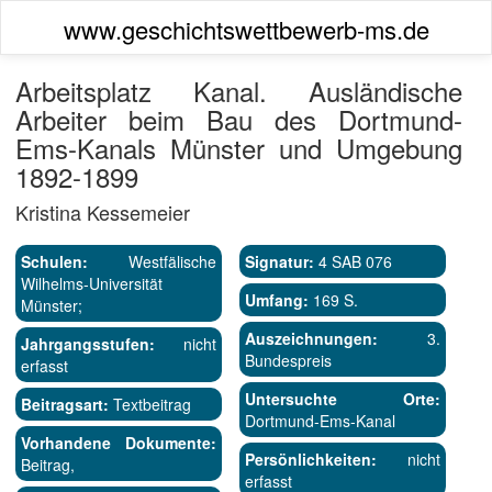
www.geschichtswettbewerb-ms.de
Arbeitsplatz Kanal. Ausländische
Arbeiter beim Bau des Dortmund-
Ems-Kanals Münster und Umgebung
1892-1899
Kristina Kessemeier
Schulen:
Westfälische
Signatur:
4 SAB 076
Wilhelms-Universität
Umfang:
169 S.
Münster;
Auszeichnungen:
3.
Jahrgangsstufen:
nicht
Bundespreis
erfasst
Untersuchte Orte:
Beitragsart:
Textbeitrag
Dortmund-Ems-Kanal
Vorhandene Dokumente:
Persönlichkeiten:
nicht
Beitrag,
erfasst