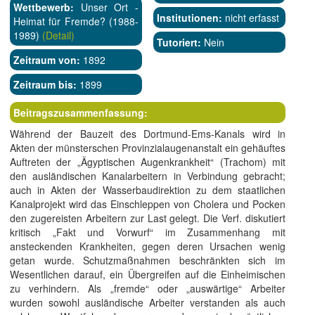
Wettbewerb:
Unser Ort -
Institutionen:
nicht erfasst
Heimat für Fremde? (1988-
1989)
(Detail)
Tutoriert:
Nein
Zeitraum von:
1892
Zeitraum bis:
1899
Beitragszusammenfassung:
Während der Bauzeit des Dortmund-Ems-Kanals wird in
Akten der münsterschen Provinzialaugenanstalt ein gehäuftes
Auftreten der „Ägyptischen Augenkrankheit“ (Trachom) mit
den ausländischen Kanalarbeitern in Verbindung gebracht;
auch in Akten der Wasserbaudirektion zu dem staatlichen
Kanalprojekt wird das Einschleppen von Cholera und Pocken
den zugereisten Arbeitern zur Last gelegt. Die Verf. diskutiert
kritisch „Fakt und Vorwurf“ im Zusammenhang mit
ansteckenden Krankheiten, gegen deren Ursachen wenig
getan wurde. Schutzmaßnahmen beschränkten sich im
Wesentlichen darauf, ein Übergreifen auf die Einheimischen
zu verhindern. Als „fremde“ oder „auswärtige“ Arbeiter
wurden sowohl ausländische Arbeiter verstanden als auch