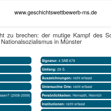
www.geschichtswettbewerb-ms.de
cht zu brechen: der mutige Kampf des S
Nationalsozialismus in Münster
Signatur:
4 SAB 679
Umfang:
29 S.
Auszeichnungen:
nicht erfasst
Untersuchte Orte:
nicht erfasst
essen? (2008-2009)
Persönlichkeiten:
Hemsath, Heinrich
Institutionen:
nicht erfasst