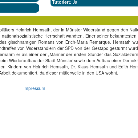
Tutoriert:
Ja
litikers Heinrich Hemsath, der in Münster Widerstand gegen den Nation
e nationalsozialistische Herrschaft wandten. Einer seiner bekanntesten 
s des gleichnamigen Romans von Erich-Maria Remarque. Hemsath wu
grundtreffen von Widerständlern der SPD von der Gestapo gestürmt wurd
rnahm er als einer der „Männer der ersten Stunde“ das Sozialdezerna
 beim Wiederaufbau der Stadt Münster sowie dem Aufbau einer Demokra
t den Kindern von Heinrich Hemsath, Dr. Klaus Hemsath und Edith Hem
Arbeit dokumentiert, da dieser mittlerweile in den USA wohnt.
Impressum