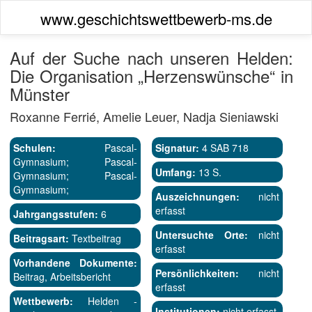
www.geschichtswettbewerb-ms.de
Auf der Suche nach unseren Helden:
Die Organisation „Herzenswünsche“ in
Münster
Roxanne Ferrié, Amelie Leuer, Nadja Sieniawski
Schulen:
Pascal-
Signatur:
4 SAB 718
Gymnasium; Pascal-
Umfang:
13 S.
Gymnasium; Pascal-
Gymnasium;
Auszeichnungen:
nicht
erfasst
Jahrgangsstufen:
6
Untersuchte Orte:
nicht
Beitragsart:
Textbeitrag
erfasst
Vorhandene Dokumente:
Persönlichkeiten:
nicht
Beitrag, Arbeitsbericht
erfasst
Wettbewerb:
Helden -
Institutionen:
nicht erfasst