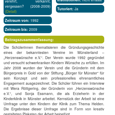
verehrt, verkannt,
vergessen? (2008-2009)
Tutoriert:
Ja
(Detail)
Zeitraum von:
1992
Zeitraum bis:
2009
Beitragszusammenfassung:
Die Schülerinnen thematisieren die Gründungsgeschichte
eines der bekanntesten Vereine im Münsterland –
„Herzenswünsche e.V.“. Der Verein wurde 1992 gegründet
und versucht schwerkranken Kindern Wünsche zu erfüllen. Im
Jahr 2008 wurden der Verein und die Gründerin mit dem
Bürgerpreis in Gold von der Stiftung „Bürger für Münster“ für
sein Konzept und sein professionelles ehrenamtliches
Engagement ausgezeichnet. Die Schüler führen ein Interview
mit Wera Röttgering, der Gründerin von „Herzenswünsche
e.V.“, und Sonja Essmann, die als Erzieherin in der
Kinderklinik in Münster arbeitet. Kernstück der Arbeit ist eine
Umfrage unter den Kindern der Klinik zum Thema Helden.
Die Ergebnisse dieser Umfrage sind in Form von kreativ
gestalteten Plakaten der Arbeit beigefügt.