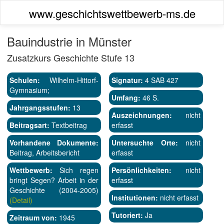
www.geschichtswettbewerb-ms.de
Bauindustrie in Münster
Zusatzkurs Geschichte Stufe 13
Schulen:
Wilhelm-Hittorf-
Signatur:
4 SAB 427
Gymnasium;
Umfang:
46 S.
Jahrgangsstufen:
13
Auszeichnungen:
nicht
Beitragsart:
Textbeitrag
erfasst
Vorhandene Dokumente:
Untersuchte Orte:
nicht
Beitrag, Arbeitsbericht
erfasst
Wettbewerb:
Sich regen
Persönlichkeiten:
nicht
bringt Segen? Arbeit in der
erfasst
Geschichte (2004-2005)
Institutionen:
nicht erfasst
(Detail)
Tutoriert:
Ja
Zeitraum von:
1945