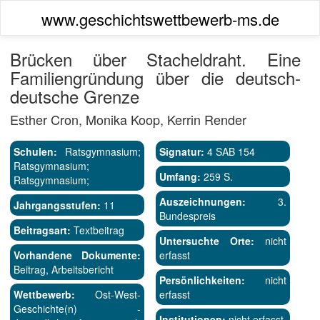
www.geschichtswettbewerb-ms.de
Brücken über Stacheldraht. Eine
Familiengründung über die deutsch-
deutsche Grenze
Esther Cron, Monika Koop, Kerrin Render
Schulen:
Ratsgymnasium;
Signatur:
4 SAB 154
Ratsgymnasium;
Umfang:
259 S.
Ratsgymnasium;
Auszeichnungen:
3.
Jahrgangsstufen:
11
Bundespreis
Beitragsart:
Textbeitrag
Untersuchte Orte:
nicht
Vorhandene Dokumente:
erfasst
Beitrag, Arbeitsbericht
Persönlichkeiten:
nicht
Wettbewerb:
Ost-West-
erfasst
Geschichte(n) -
Institutionen:
nicht erfasst