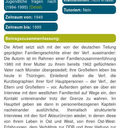
Jugendliche fragen nach
(1994-1995)
(Detail)
Tutoriert:
Nein
Zeitraum von:
1949
Zeitraum bis:
1995
Beitragszusammenfassung:
Die Arbeit setzt sich mit der von der deutschen Teilung
geprägten Familiengeschichte einer der Verf. auseinander:
Die Autorin ist im Rahmen einer Familienzusammenführung
1980 mit ihrer Mutter zu ihrem bereits 1962 geflüchteten
Vater nach Münster übergesiedelt; ihre Großeltern leben bis
heute in Thüringen. Einleitend stellen die Verf. die
Kurzbiographien ihrer fünf Hauptpersonen – der Verf., der
Eltern und Großeltern – vor. Außerdem gehen sie über ein
Interview mit dem westlichen Familienteil auf Wege ein, den
Kontakt untereinander trotz der Grenze zu wahren. Im
Hauptteil geben sie dann in personenbezogenen Kapiteln
nacheinander ausführliche, thematisch strukturierte
Interviews mit den fünf Akteur(inn)en wieder, in denen diese
von ihrem Leben in Ost und West, von ihren Ost-West-
Erfahrungen, dem Verhältnis zur DDR und ihrer Haltung zur