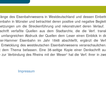
fänge des Eisenbahnwesens in Westdeutschland und dessen Einbettu
senbahn in Münster und betrachtet deren positive und negative Begleit
rsetzungen um die Streckenführung und rekonstruiert deren Verlauf.
nschrift verfaßte Quellen aus dem Stadtarchiv, die die Verf. transk
umfangreichen Abdruck der Quellen dem Leser einen Einblick in die 
ter-Hammer Eisenbahn im Jahr 1848 abschließt, ergänzt die Verf
tere Entwicklung des westdeutschen Eisenbahnwesens veranschaulichen
mit dem Thema befassen. Eine 38-seitige Kopie einer Denkschrift 
zur Verbindung des Rheins mit der Weser“ hat die Verf. ihrer in zw
Impressum