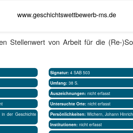
www.geschichtswettbewerb-ms.de
n Stellenwert von Arbeit für die (Re-)Soz
Signatur:
4 SAB 503
Umfang:
38 S.
Auszeichnungen:
nicht erfasst
ht
Untersuchte Orte:
nicht erfasst
 in der Geschichte
Persönlichkeiten:
Wichern, Johann Hinrich
Institutionen:
nicht erfasst