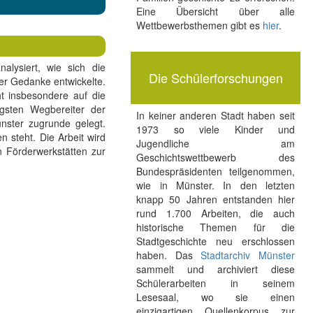
Eine Übersicht über alle
Wettbewerbsthemen gibt es
hier
.
alysiert, wie sich die
Die Schülerforschungen
er Gedanke entwickelte.
ht insbesondere auf die
gsten Wegbereiter der
In keiner anderen Stadt haben seit
ster zugrunde gelegt.
1973 so viele Kinder und
n steht. Die Arbeit wird
Jugendliche am
n Förderwerkstätten zur
Geschichtswettbewerb des
Bundespräsidenten teilgenommen,
wie in Münster. In den letzten
knapp 50 Jahren entstanden hier
rund 1.700 Arbeiten, die auch
historische Themen für die
Stadtgeschichte neu erschlossen
haben. Das
Stadtarchiv Münster
sammelt und archiviert diese
Schülerarbeiten in seinem
Lesesaal, wo sie einen
einzigartigen Quellenkorpus zur