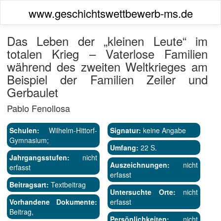
www.geschichtswettbewerb-ms.de
Das Leben der „kleinen Leute“ im
totalen Krieg – Vaterlose Familien
während des zweiten Weltkrieges am
Beispiel der Familien Zeiler und
Gerbaulet
Pablo Fenollosa
Schulen:
Wilhelm-Hittorf-
Signatur:
keine Angabe
Gymnasium;
Umfang:
22 S.
Jahrgangsstufen:
nicht
Auszeichnungen:
nicht
erfasst
erfasst
Beitragsart:
Textbeitrag
Untersuchte Orte:
nicht
Vorhandene Dokumente:
erfasst
Beitrag,
Persönlichkeiten:
nicht