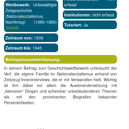
Wettbewerb:
Unbewältigte
erfasst
Zeitgeschichte
Institutionen:
nicht erfasst
(Nationalsozialismus,
Nachkrieg) (1980-1985)
Tutoriert:
Ja
(Detail)
Zeitraum von:
1939
Zeitraum bis:
1945
Beitragszusammenfassung:
In seinem Beitrag zum Geschichtswettbewerb untersucht der
Verf. die eigene Familie im Nationalsozialismus anhand von
Zeitzeug*inneninterviews, die er mit Verwandten hielt. Wichtig
ist ihm dabei vor allem die Auseinandersetzung mit
„kleineren“ Dingen und scheinbar unbedeutenderen Themen
als mit den prominenten Biografien bekannter
Persönlichkeiten.