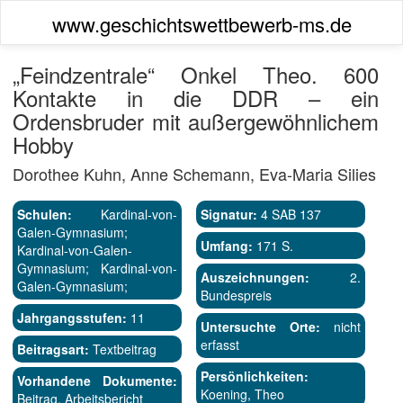
www.geschichtswettbewerb-ms.de
„Feindzentrale“ Onkel Theo. 600
Kontakte in die DDR – ein
Ordensbruder mit außergewöhnlichem
Hobby
Dorothee Kuhn, Anne Schemann, Eva-Maria Silies
Schulen:
Kardinal-von-
Signatur:
4 SAB 137
Galen-Gymnasium;
Umfang:
171 S.
Kardinal-von-Galen-
Gymnasium; Kardinal-von-
Auszeichnungen:
2.
Galen-Gymnasium;
Bundespreis
Jahrgangsstufen:
11
Untersuchte Orte:
nicht
erfasst
Beitragsart:
Textbeitrag
Persönlichkeiten:
Vorhandene Dokumente:
Koening, Theo
Beitrag, Arbeitsbericht