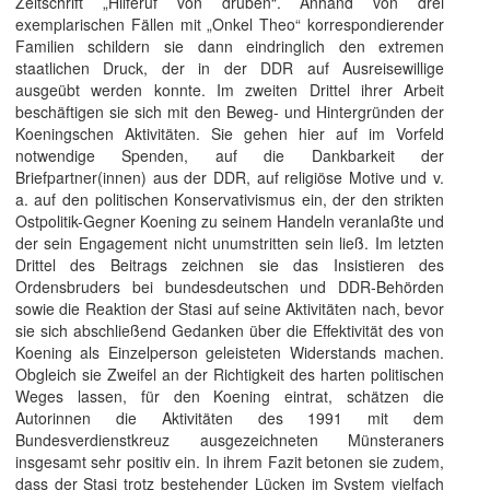
Zeitschrift „Hilferuf von drüben“. Anhand von drei
exemplarischen Fällen mit „Onkel Theo“ korrespondierender
Familien schildern sie dann eindringlich den extremen
staatlichen Druck, der in der DDR auf Ausreisewillige
ausgeübt werden konnte. Im zweiten Drittel ihrer Arbeit
beschäftigen sie sich mit den Beweg- und Hintergründen der
Koeningschen Aktivitäten. Sie gehen hier auf im Vorfeld
notwendige Spenden, auf die Dankbarkeit der
Briefpartner(innen) aus der DDR, auf religiöse Motive und v.
a. auf den politischen Konservativismus ein, der den strikten
Ostpolitik-Gegner Koening zu seinem Handeln veranlaßte und
der sein Engagement nicht unumstritten sein ließ. Im letzten
Drittel des Beitrags zeichnen sie das Insistieren des
Ordensbruders bei bundesdeutschen und DDR-Behörden
sowie die Reaktion der Stasi auf seine Aktivitäten nach, bevor
sie sich abschließend Gedanken über die Effektivität des von
Koening als Einzelperson geleisteten Widerstands machen.
Obgleich sie Zweifel an der Richtigkeit des harten politischen
Weges lassen, für den Koening eintrat, schätzen die
Autorinnen die Aktivitäten des 1991 mit dem
Bundesverdienstkreuz ausgezeichneten Münsteraners
insgesamt sehr positiv ein. In ihrem Fazit betonen sie zudem,
dass der Stasi trotz bestehender Lücken im System vielfach