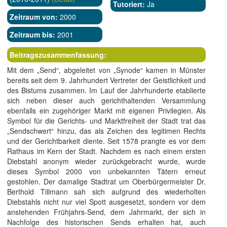
Tutoriert:
Ja
Zeitraum von:
2000
Zeitraum bis:
2001
Beitragszusammenfassung:
Mit dem „Send“, abgeleitet von „Synode“ kamen in Münster
bereits seit dem 9. Jahrhundert Vertreter der Geistlichkeit und
des Bistums zusammen. Im Lauf der Jahrhunderte etablierte
sich neben dieser auch gerichthaltenden Versammlung
ebenfalls ein zugehöriger Markt mit eigenen Privilegien. Als
Symbol für die Gerichts- und Marktfreiheit der Stadt trat das
„Sendschwert“ hinzu, das als Zeichen des legitimen Rechts
und der Gerichtbarkeit diente. Seit 1578 prangte es vor dem
Rathaus im Kern der Stadt. Nachdem es nach einem ersten
Diebstahl anonym wieder zurückgebracht wurde, wurde
dieses Symbol 2000 von unbekannten Tätern erneut
gestohlen. Der damalige Stadtrat um Oberbürgermeister Dr.
Berthold Tillmann sah sich aufgrund des wiederholten
Diebstahls nicht nur viel Spott ausgesetzt, sondern vor dem
anstehenden Frühjahrs-Send, dem Jahrmarkt, der sich in
Nachfolge des historischen Sends erhalten hat, auch