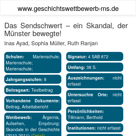
www.geschichtswettbewerb-ms.de
Das Sendschwert – ein Skandal, der
Münster bewegte!
Inas Ayad, Sophia Müller, Ruth Ranjan
Schulen:
Marienschule;
Signatur:
4 SAB 872
Marienschule;
Umfang:
38 S.
Marienschule;
Auszeichnungen:
nicht
Jahrgangsstufen:
8
erfasst
Beitragsart:
Textbeitrag
Untersuchte Orte:
nicht
Vorhandene Dokumente:
erfasst
Beitrag, Arbeitsbericht
Persönlichkeiten:
Wettbewerb:
Ärgernis,
Tillmann, Berthold
Aufsehen, Empörung:
Institutionen:
nicht erfasst
Skandale in der Geschichte
(2010-2011)
(Detail)