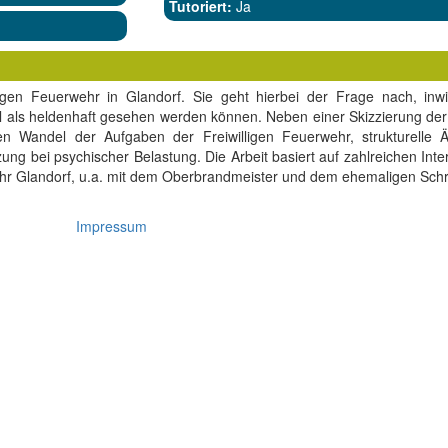
Tutoriert:
Ja
lligen Feuerwehr in Glandorf. Sie geht hierbei der Frage nach, inw
ll als heldenhaft gesehen werden können. Neben einer Skizzierung de
en Wandel der Aufgaben der Freiwilligen Feuerwehr, strukturelle 
zung bei psychischer Belastung. Die Arbeit basiert auf zahlreichen Inte
ehr Glandorf, u.a. mit dem Oberbrandmeister und dem ehemaligen Schri
Impressum