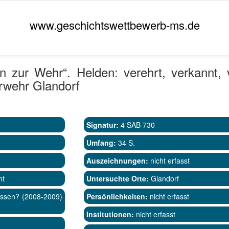
www.geschichtswettbewerb-ms.de
n zur Wehr“. Helden: verehrt, verkannt
erwehr Glandorf
Signatur:
4 SAB 730
Umfang:
34 S.
Auszeichnungen:
nicht erfasst
ht
Untersuchte Orte:
Glandorf
essen? (2008-2009)
Persönlichkeiten:
nicht erfasst
Institutionen:
nicht erfasst