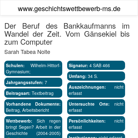
www.geschichtswettbewerb-ms.de
Der Beruf des Bankkaufmanns im
Wandel der Zeit. Vom Gänsekiel bis
zum Computer
Sarah Tabea Nolte
Schulen:
Wilhelm-Hittorf-
Signatur:
4 SAB 466
Gymnasium;
Umfang:
34 S.
Jahrgangsstufen:
7
Auszeichnungen:
nicht
Beitragsart:
Textbeitrag
erfasst
Vorhandene Dokumente:
Untersuchte Orte:
nicht
Beitrag, Arbeitsbericht
erfasst
Wettbewerb:
Sich regen
Persönlichkeiten:
nicht
bringt Segen? Arbeit in der
erfasst
Geschichte (2004-2005)
Institutionen:
nicht erfasst