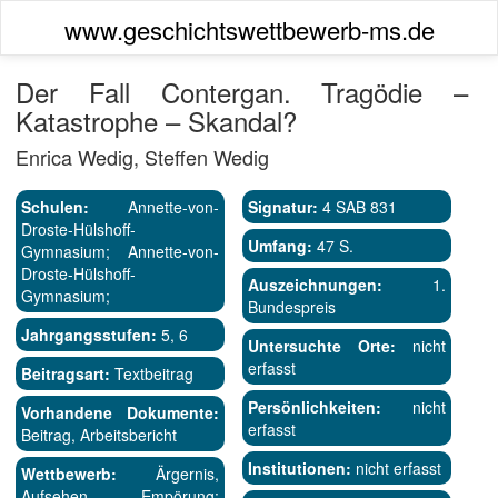
www.geschichtswettbewerb-ms.de
Der Fall Contergan. Tragödie –
Katastrophe – Skandal?
Enrica Wedig, Steffen Wedig
Schulen:
Annette-von-
Signatur:
4 SAB 831
Droste-Hülshoff-
Umfang:
47 S.
Gymnasium; Annette-von-
Droste-Hülshoff-
Auszeichnungen:
1.
Gymnasium;
Bundespreis
Jahrgangsstufen:
5, 6
Untersuchte Orte:
nicht
erfasst
Beitragsart:
Textbeitrag
Persönlichkeiten:
nicht
Vorhandene Dokumente:
erfasst
Beitrag, Arbeitsbericht
Institutionen:
nicht erfasst
Wettbewerb:
Ärgernis,
Aufsehen, Empörung: