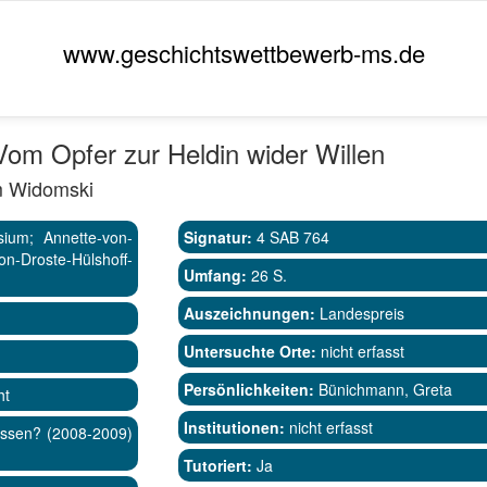
www.geschichtswettbewerb-ms.de
Vom Opfer zur Heldin wider Willen
m Widomski
sium; Annette-von-
Signatur:
4 SAB 764
Droste-Hülshoff-
Umfang:
26 S.
Auszeichnungen:
Landespreis
Untersuchte Orte:
nicht erfasst
Persönlichkeiten:
Bünichmann, Greta
ht
Institutionen:
nicht erfasst
essen? (2008-2009)
Tutoriert:
Ja