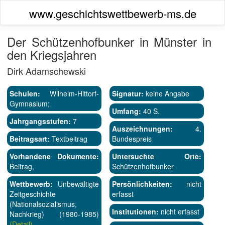
www.geschichtswettbewerb-ms.de
Der Schützenhofbunker in Münster in
den Kriegsjahren
Dirk Adamschewski
Schulen:
Wilhelm-Hittorf-
Signatur:
keine Angabe
Gymnasium;
Umfang:
40 S.
Jahrgangsstufen:
7
Auszeichnungen:
4.
Beitragsart:
Textbeitrag
Bundespreis
Vorhandene Dokumente:
Untersuchte Orte:
Beitrag,
Schützenhofbunker
Wettbewerb:
Unbewältigte
Persönlichkeiten:
nicht
Zeitgeschichte
erfasst
(Nationalsozialismus,
Institutionen:
nicht erfasst
Nachkrieg) (1980-1985)
(Detail)