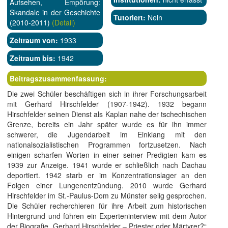
Aufsehen, Empörung:
Skandale in der Geschichte
Tutoriert:
Nein
(2010-2011)
(Detail)
Zeitraum von:
1933
Zeitraum bis:
1942
Beitragszusammenfassung:
Die zwei Schüler beschäftigen sich in ihrer Forschungsarbeit
mit Gerhard Hirschfelder (1907-1942). 1932 begann
Hirschfelder seinen Dienst als Kaplan nahe der tschechischen
Grenze, bereits ein Jahr später wurde es für ihn immer
schwerer, die Jugendarbeit im Einklang mit den
nationalsozialistischen Programmen fortzusetzen. Nach
einigen scharfen Worten in einer seiner Predigten kam es
1939 zur Anzeige. 1941 wurde er schließlich nach Dachau
deportiert. 1942 starb er im Konzentrationslager an den
Folgen einer Lungenentzündung. 2010 wurde Gerhard
Hirschfelder im St.-Paulus-Dom zu Münster selig gesprochen.
Die Schüler recherchieren für ihre Arbeit zum historischen
Hintergrund und führen ein Experteninterview mit dem Autor
der Biografie „Gerhard Hirschfelder – Priester oder Märtyrer?“