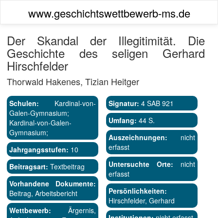
www.geschichtswettbewerb-ms.de
Der Skandal der Illegitimität. Die
Geschichte des seligen Gerhard
Hirschfelder
Thorwald Hakenes, Tizian Heitger
Schulen:
Kardinal-von-
Signatur:
4 SAB 921
Galen-Gymnasium;
Umfang:
44 S.
Kardinal-von-Galen-
Gymnasium;
Auszeichnungen:
nicht
erfasst
Jahrgangsstufen:
10
Untersuchte Orte:
nicht
Beitragsart:
Textbeitrag
erfasst
Vorhandene Dokumente:
Persönlichkeiten:
Beitrag, Arbeitsbericht
Hirschfelder, Gerhard
Wettbewerb:
Ärgernis,
Institutionen:
nicht erfasst