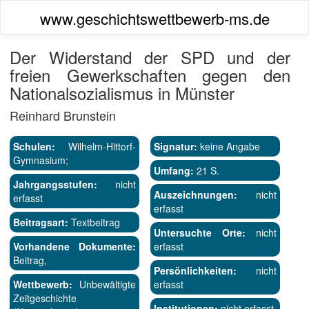
www.geschichtswettbewerb-ms.de
Der Widerstand der SPD und der
freien Gewerkschaften gegen den
Nationalsozialismus in Münster
Reinhard Brunstein
Schulen:
Wilhelm-Hittorf-
Signatur:
keine Angabe
Gymnasium;
Umfang:
21 S.
Jahrgangsstufen:
nicht
Auszeichnungen:
nicht
erfasst
erfasst
Beitragsart:
Textbeitrag
Untersuchte Orte:
nicht
Vorhandene Dokumente:
erfasst
Beitrag,
Persönlichkeiten:
nicht
Wettbewerb:
Unbewältigte
erfasst
Zeitgeschichte
Institutionen:
nicht erfasst