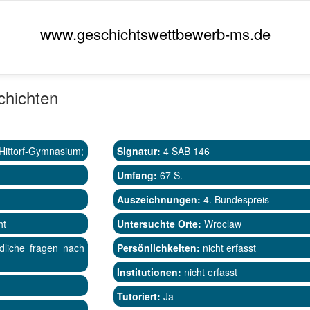
www.geschichtswettbewerb-ms.de
chichten
Hittorf-Gymnasium;
Signatur:
4 SAB 146
Umfang:
67 S.
Auszeichnungen:
4. Bundespreis
ht
Untersuchte Orte:
Wroclaw
dliche fragen nach
Persönlichkeiten:
nicht erfasst
Institutionen:
nicht erfasst
Tutoriert:
Ja