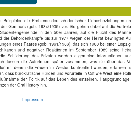
en Beispielen die Probleme deutsch-deutscher Liebesbeziehungen u
te der Gentners (geb. 1934/1935) vor. Sie gehen dabei auf die Vertre
r Studentengemeinde in den 50er Jahren, auf die Flucht des Mann
und die Behördenkämpfe bis zur 1977 wegen der Heirat bewilligten Au
fahrungen eines Paares (geb. 1961/1966), das sich 1988 bei einer Leipz
hikanen und negativer Reaktionen im September 1989 seine Heira
die Schilderung des Privaten werden allgemeine Informationen u
ich fassen die Autorinnen später zusammen, was sie über das Ve
r, mit denen die Frauen im Westen konfrontiert wurden, erfahren h
r, dass bürokratische Hürden und Vorurteile in Ost wie West eine Rolle 
nflußnahme der Politik auf das Leben des einzelnen. Hauptgrundlage 
nzen der Oral History hin.
Impressum