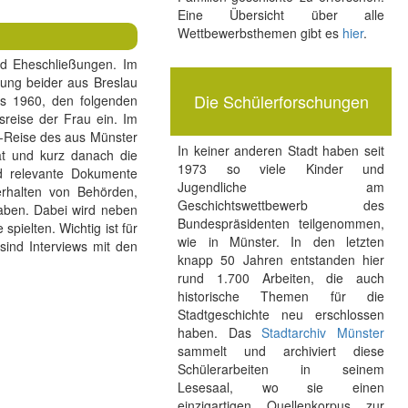
Eine Übersicht über alle
Wettbewerbsthemen gibt es
hier
.
nd Eheschließungen. Im
ibung beider aus Breslau
Die Schülerforschungen
es 1960, den folgenden
sreise der Frau ein. Im
ig-Reise des aus Münster
In keiner anderen Stadt haben seit
t und kurz danach die
1973 so viele Kinder und
nd relevante Dokumente
Jugendliche am
rhalten von Behörden,
Geschichtswettbewerb des
aben. Dabei wird neben
Bundespräsidenten teilgenommen,
spielten. Wichtig ist für
wie in Münster. In den letzten
sind Interviews mit den
knapp 50 Jahren entstanden hier
rund 1.700 Arbeiten, die auch
historische Themen für die
Stadtgeschichte neu erschlossen
haben. Das
Stadtarchiv Münster
sammelt und archiviert diese
Schülerarbeiten in seinem
Lesesaal, wo sie einen
einzigartigen Quellenkorpus zur