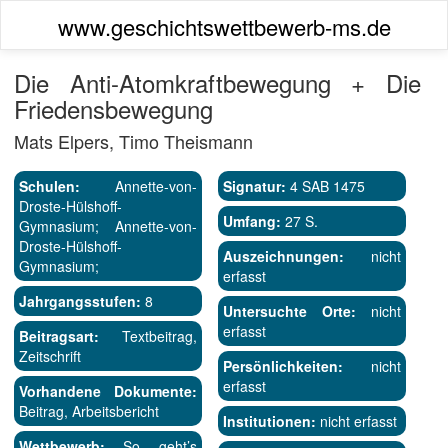
www.geschichtswettbewerb-ms.de
Die Anti-Atomkraftbewegung + Die
Friedensbewegung
Mats Elpers, Timo Theismann
Schulen:
Annette-von-
Signatur:
4 SAB 1475
Droste-Hülshoff-
Umfang:
27 S.
Gymnasium; Annette-von-
Droste-Hülshoff-
Auszeichnungen:
nicht
Gymnasium;
erfasst
Jahrgangsstufen:
8
Untersuchte Orte:
nicht
erfasst
Beitragsart:
Textbeitrag,
Zeitschrift
Persönlichkeiten:
nicht
erfasst
Vorhandene Dokumente:
Beitrag, Arbeitsbericht
Institutionen:
nicht erfasst
Wettbewerb:
So geht’s