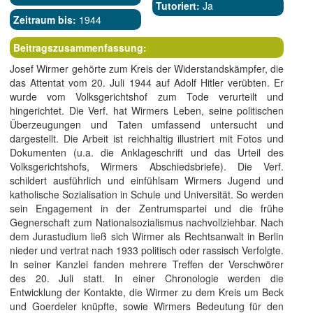
Tutoriert:
Ja
Zeitraum bis:
1944
Beitragszusammenfassung:
Josef Wirmer gehörte zum Kreis der Widerstandskämpfer, die
das Attentat vom 20. Juli 1944 auf Adolf Hitler verübten. Er
wurde vom Volksgerichtshof zum Tode verurteilt und
hingerichtet. Die Verf. hat Wirmers Leben, seine politischen
Überzeugungen und Taten umfassend untersucht und
dargestellt. Die Arbeit ist reichhaltig illustriert mit Fotos und
Dokumenten (u.a. die Anklageschrift und das Urteil des
Volksgerichtshofs, Wirmers Abschiedsbriefe). Die Verf.
schildert ausführlich und einfühlsam Wirmers Jugend und
katholische Sozialisation in Schule und Universität. So werden
sein Engagement in der Zentrumspartei und die frühe
Gegnerschaft zum Nationalsozialismus nachvollziehbar. Nach
dem Jurastudium ließ sich Wirmer als Rechtsanwalt in Berlin
nieder und vertrat nach 1933 politisch oder rassisch Verfolgte.
In seiner Kanzlei fanden mehrere Treffen der Verschwörer
des 20. Juli statt. In einer Chronologie werden die
Entwicklung der Kontakte, die Wirmer zu dem Kreis um Beck
und Goerdeler knüpfte, sowie Wirmers Bedeutung für den