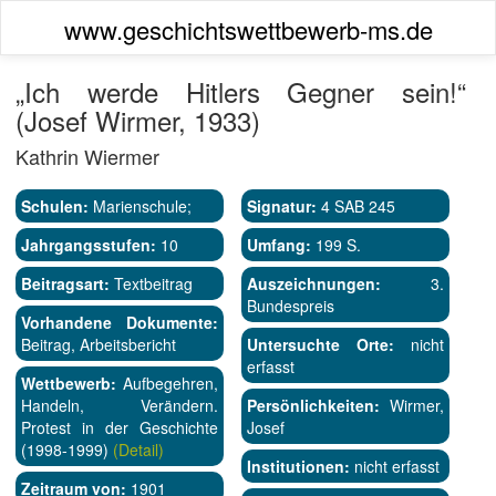
www.geschichtswettbewerb-ms.de
„Ich werde Hitlers Gegner sein!“
(Josef Wirmer, 1933)
Kathrin Wiermer
Schulen:
Marienschule;
Signatur:
4 SAB 245
Jahrgangsstufen:
10
Umfang:
199 S.
Beitragsart:
Textbeitrag
Auszeichnungen:
3.
Bundespreis
Vorhandene Dokumente:
Beitrag, Arbeitsbericht
Untersuchte Orte:
nicht
erfasst
Wettbewerb:
Aufbegehren,
Handeln, Verändern.
Persönlichkeiten:
Wirmer,
Protest in der Geschichte
Josef
(1998-1999)
(Detail)
Institutionen:
nicht erfasst
Zeitraum von:
1901